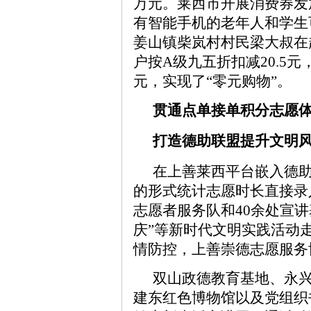
万元。莱西市开展消费券发放
有智能手机的老年人和学生
姜山镇柴岚村村民梁大叔在
户按A级九五折扣减20.5
元，实现了“零元购物”。
贯通点单接单积分志愿
打造德助联盟提升文明
在上善莱西平台嵌入德
的形式统计志愿时长直接录入
志愿者服务队和40余处宣
庆”等新时代文明实践活动
情防控，上善崇德志愿服务
双山政德教育基地、永
建东红色博物馆以及党组织